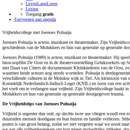
LevenLangLeren
Lezing
Toegang
gratis
Toevoegen aan agenda
Vrijheidscollege met Joenoes Polnaija
Joenoes Polnaija is acteur, muzikant en theatermaker. Zijn Vrijheidsco
geschiedenis van de Molukkers en hun van generatie op generatie do
Joenoes Polnaija (1989) is acteur, muzikant en theatermaker. Hij spee
bioscoopfilm De Oost en in de theatervoorstelling Gelukzoekers op 
met Daan van Citters de documentaire Kleinkinderen van de Oost, ove
waarmee beide acteurs nog steeds worstelen. Polnaija is derdegenerat
verschillende culturen in de Molukse wijk in Tiel. Als kleinzoon van e
Koninklijk Nederlandsch-Indisch Leger (KNIL) en zoon van een activi
het voelt om te verlangen naar vrijheid. Zijn Vrijheidscollege haakt i
Molukkers en hun van generatie op generatie doorgegeven trauma.
De Vrijheidstips van Joenoes Polnaija
Vrijheid is urgenter dan ooit; op slechts twee uur vliegen woedt een 
duizenden mensen doodgaan en hun huizen en familie verliezen. Stilsta
praten is van groot belang, zodat we niet vergeten waar we nooit na
we aan alle vrijheidssprekers om hun meest invloedrijke artikelen, doc